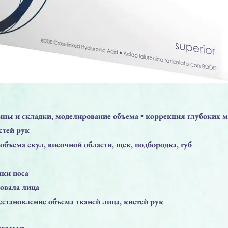
ины и складки, моделирование объема • коррекция глубоких 
стей рук
объема скул, височной области, щек, подбородка, губ
нки носа
 овала лицa
осстановление объема тканей лица, кистей рук