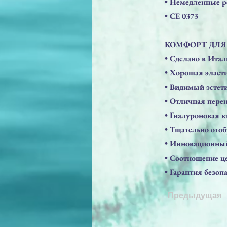
• Немедленные р
• СЕ 0373
КОМФОРТ ДЛЯ 
• Сделано в Ита
• Хорошая эласти
• Видимый эстет
• Отличная пере
• Гиалуроновая 
• Тщательно ото
• Инновационный
• Соотношение ц
• Гарантия безоп
Предыдущая