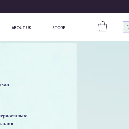
ABOUT US
STORE
г/мл
периостально
усилия