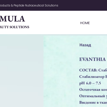
oducts & Peptide Nutraceutical Solutions
RMULA
HOME
AUTY SOLUTIONS
Назад
EVANTHIA 2
СОСТАВ: Стаби
Стабилизатор B
pH 6.0 – 7.5
Остаточная ко
Оптимальный ур
Введение в тка