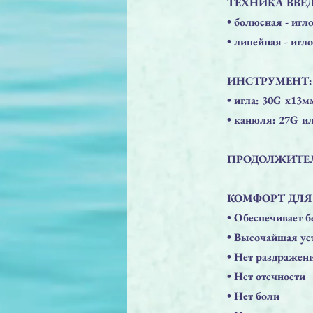
ТЕХНИКА ВВЕД
• болюсная - игл
• линейная - игл
ИНСТРУМЕНТ:
• игла: 30G x13
• канюля: 27G и
ПРОДОЛЖИТЕЛЬ
КОМФОРТ ДЛЯ
​• Обеспечивает 
• Высочайшая ус
• Нет раздражен
• Нет отечности
• Нет боли