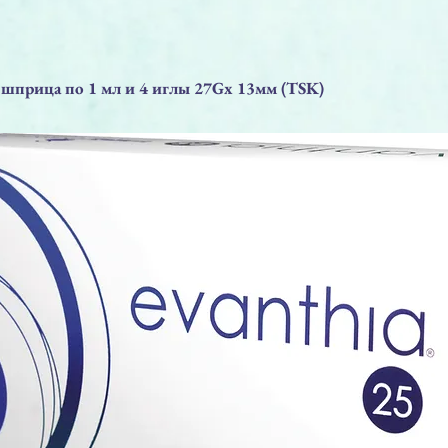
прица по 1 мл и 4 иглы 27Gx 13мм (TSK)