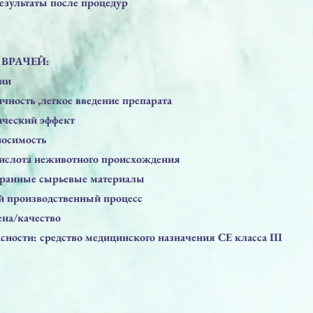
езультаты после процедур
ВРАЧЕЙ:
лии
чность ,легкое введение препарата
ический эффект
носимость
кислота неживотного происхождения
бранные сырьевые материалы
 производственный процесс
ена/качество
асности: средство медицинского назначения СЕ класса III