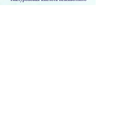
происхождения
• Тщательно отобранные сырьевые
материалы
• Инновационный производственный
процесс
• Соотношение цена/качество
• Гарантия безопасности: средство
медицинского назначения СЕ класса
III
Предыдущая
Следующая
PRODUCTS