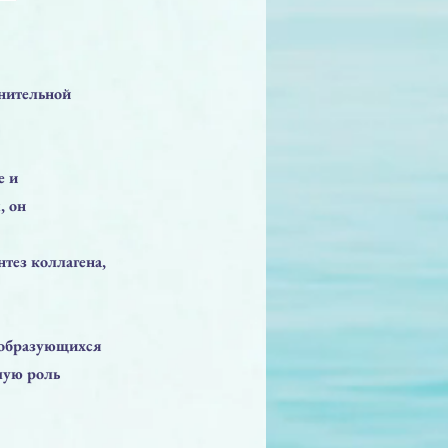
нительной
е и
, он
тез коллагена,
 образующихся
шую роль