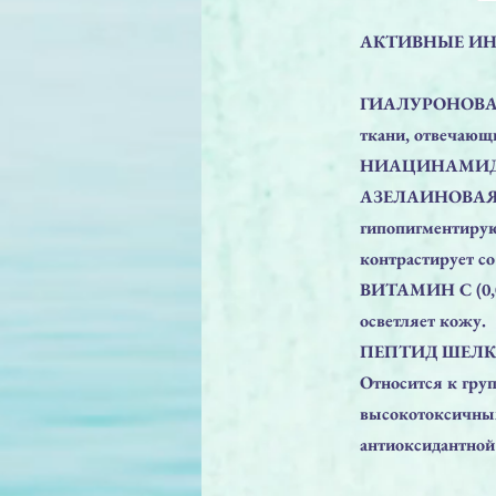
АКТИВНЫЕ ИН
⠀
ГИАЛУРОНОВАЯ К
ткани, отвечающ
НИАЦИНАМИД (0,
АЗЕЛАИНОВАЯ КИ
гипопигментирую
контрастирует с
ВИТАМИН С (0,05
осветляет кожу.
ПЕПТИД ШЕЛ
Относится к гру
высокотоксичных
антиоксидантной
⠀