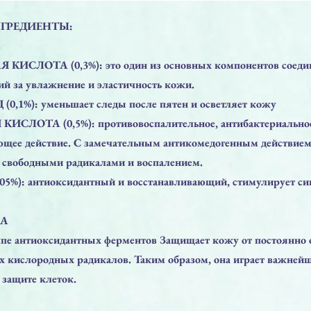
ГРЕДИЕНТЫ:
ИСЛОТА (0,3%): это один из основных компонентов соеди
ий за увлажнение и эластичность кожи.
1%): уменьшает следы после пятен и осветляет кожу
СЛОТА (0,5%): противовоспалительное, антибактериально
щее действие. С замечательным антикомедогенным действием
о свободными радикалами и воспалением.
%): антиоксидантный и восстанавливающий, стимулирует син
⠀
КА
ппе антиоксидантных ферментов Защищает кожу от постоянно
 кислородных радикалов. Таким образом, она играет важней
 защите клеток.