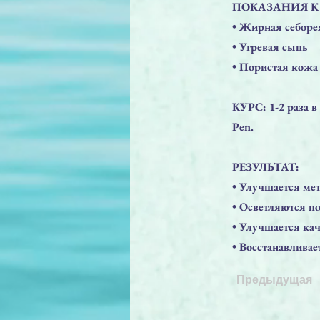
ПОКАЗАНИЯ К
• Жирная себоре
• Угревая сыпь
• Пористая кожа
КУРС: 1-2 раза в
Pen.
РЕЗУЛЬТАТ:
• Улучшается ме
• Осветляются п
• Улучшается кач
• Восстанавливае
Предыдущая