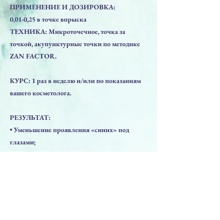
ПРИМЕНЕНИЕ И ДОЗИРОВКА:
0,01-0,25 в точке впрыска
ТЕХНИКА: Микроточечное, точка за
точкой, акупунктурные точки по методике
ZAN FACTOR.
КУРС: 1 раз в неделю и/или по показаниям
вашего косметолога.
РЕЗУЛЬТАТ:
• Уменьшение проявления «синих» под
глазами;
• Нормализация увлажненности кожи;
• Активация кровообращения;
• Сияние кожи;
• Свежий взгляд».
Предыдущая
Следующая