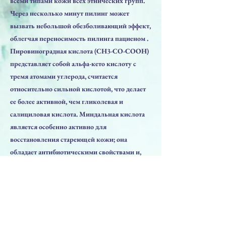
всеми типами кожи всех этнических групп.
Через несколько минут пилинг может
вызвать небольшой обезболивающий эффект,
облегчая переносимость пилинга пациеном .
Пировиноградная кислота (СН3-СО-СООН)
представляет собой альфа-кето кислотy с
тремя атомами углерода, считается
относительно сильной кислотой, что делает
ее более активной, чем гликолевая и
салициловая кислота. Миндальная кислота
является особенно активно для
восстановления стареющей кожи; она
обладает антибиотическими свойствами и,
следовательно, эффективна для лечения не-
кистозного воспалительного акне. Сочетание
этих трех кислот дает отличные результаты,
не вызывая особых проблем в плане ожега
или воспаления.