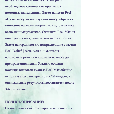
необходимое количество продукта с
помощью капельницы. Затем нанести Peel
Mix на кожу, используя кисточку. обращая
внимание на кожу вокруг глаз и других уже
воспаленных учaстков. Оставить Peel Mix на
коже до тех пор, пока не появится эритема.
Затем нейтрализовать покрасневшие участки
Peel Relief ( гель: код 6673), чтобы
остановить реакцию кислоты на коже до
прекращения пены . Удалить остатки
кожицы влажной тканью.Peel Mix обычно
используется с интервалом в 2-4 недели, а
оптимальные результаты достигаются после
3-6 пилингов.
ПОЛНОЕ ОПИСАНИЕ:
Салициловая кислота хорошо переносится