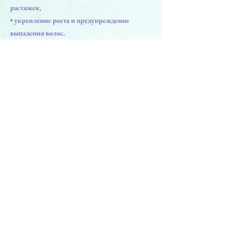
растяжек,
• укрепление роста и предупреждение
выпадения волос.
• Улучшение качества себорейной кожи,
• уменьшение жирности, сокращение пор,
• выравнивание рН гидробаланса жирной
кожи лица и скальпа.
Previous
Next
PRODUCTS
Face Solution
Body Solution
Peptide Solution