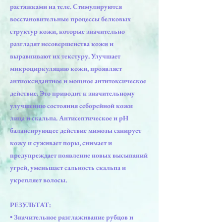
растяжками на теле. Стимулируются
восстановительные процессы белковых
структур кожи, которые значительно
разгладят несовершенства кожи и
выравнивают их текстуру. Улучшает
микроциркуляцию кожи, проявляет
антиоксидантное и мощное антитоксическое
действие. Это приводит к значительному
улучшению состояния себорейной кожи
лица и скальпа. Антисептическое и рН
балансирующее действие мимозы санирует
кожу и суживает поры, снимает и
предупреждает появление новых высыпаний
угрей, уменьшает сальность скальпа и
укрепляет волосы.
РЕЗУЛЬТАТ:
• Значительное разглаживание рубцов и