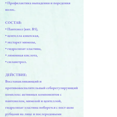
• Профилактика выпадения и поредения
волос.
СОСТАВ:
• Пантенол (вит. В5),
• центелла азиатская,
• экстаркт мимозы,
• гидролизат эластина,
• лимонная кислота,
• силанетрол.
ДЕЙСТВИЕ:
Восстанавливающий и
противовоспалительный себорегулирующий
комплекс активных компонентов с
пантенолом, мимозой и центеллой,
гидролизат эластина поборется с пост-акне
рубцами на лице и послеродовыми