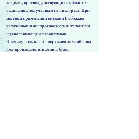
веществ, противодействующих свободным
радикалам, полученным из кислорода. При
местном применении витамин Е обладает
увлажняющими, противовоспалительными
и успокаивающими свойствами.
В тех случаях, когда повреждение мембраны
уже произошло, витамин E будет
способствовать процессам восстановления
поврежденных тканей. При нанесении на
кожу он предотвращает и уменьшает
образование липопероксидации из
имеющихся липидов.
Поэтому, при лечении потерявшей упругость
и «возрастной» кожи, показано применение
витамина Е, восстанавливающего
естественный липидный слой кожи.
СОСТАВ: