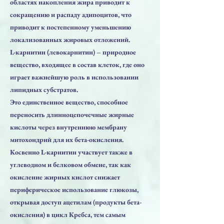
областях накопления жира приводит к
сокращению и распаду адипоцитов, что
приводит к постепенному уменьшению
локализованных жировых отложений.
L-карнитин (левокарнитин) – природное
вещество, входящее в состав клеток, где оно
играет важнейшую роль в использовании
липидных субстратов.
Это единственное вещество, способное
переносить длинноцепочечные жирные
кислоты через внутреннюю мембрану
митохондрий для их бета-окисления.
Косвенно L-карнитин участвует также в
углеводном и белковом обмене, так как
окисление жирных кислот снижает
периферическое использование глюкозы,
открывая доступ ацетилам (продукты бета-
окисления) в цикл Кребса, тем самым