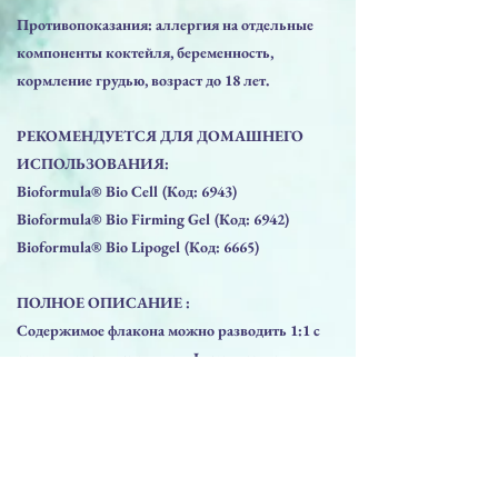
Противопоказания: аллергия на отдельные
компоненты коктейля, беременность,
кормление грудью, возраст до 18 лет.
РЕКОМЕНДУЕТСЯ ДЛЯ ДОМАШНЕГО
ИСПОЛЬЗОВАНИЯ:
Bioformula® Bio Cell (Код: 6943)
Bioformula® Bio Firming Gel (Код: 6942)
Bioformula® Bio Lipogel (Код: 6665)
ПОЛНОЕ ОПИСАНИЕ :
Содержимое флакона можно разводить 1:1 с
органическим кремнием, L-карнитином или
физраствором.
СОСТАВ:
• дезоксихолат натрия 5% растворяет
клеточные мембраны адипоцитов и