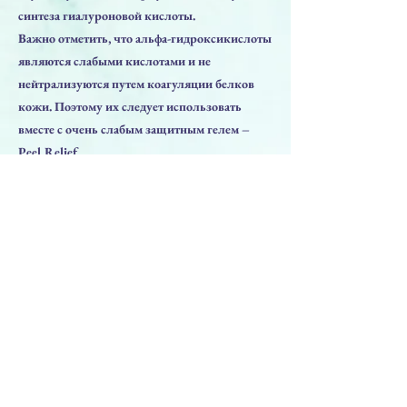
синтеза гиалуроновой кислоты.
Важно отметить, что альфа-гидроксикислоты
являются слабыми кислотами и не
нейтрализуются путем коагуляции белков
кожи. Поэтому их следует использовать
вместе с очень слабым защитным гелем –
Peel Relief.
Гликолевая кислота обладает интенсивным
омолаживающим, стимулирующим
регенерацию действием. Основная функция
пилинга – отшелушивание ороговевших
эпидермальных клеток за счет растворения
межклеточных связей. Обладает
себостатическим действием, улучшает цвет и
рельеф кожи, разглаживает мелкие
морщинки
must be used with a very weak buffer (6673 -