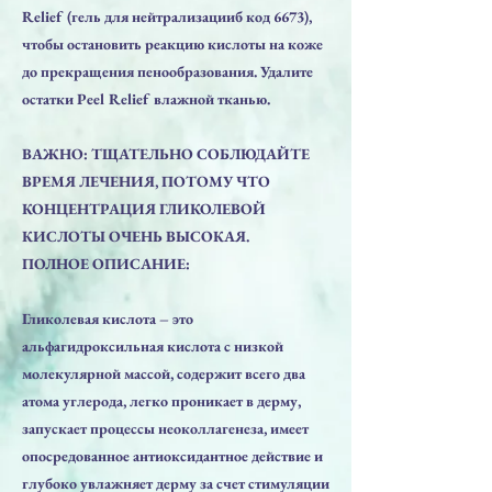
Relief (гель для нейтрализацииб код 6673),
чтобы остановить реакцию кислоты на коже
до прекращения пенообразования. Удалите
остатки Peel Relief влажной тканью.
ВАЖНО: ТЩАТЕЛЬНО СОБЛЮДАЙТЕ
ВРЕМЯ ЛЕЧЕНИЯ, ПОТОМУ ЧТО
КОНЦЕНТРАЦИЯ ГЛИКОЛЕВОЙ
КИСЛОТЫ ОЧЕНЬ ВЫСОКАЯ.
ПОЛНОЕ ОПИСАНИЕ:
Гликолевая кислота – это
альфагидроксильная кислота с низкой
молекулярной массой, содержит всего два
атома углерода, легко проникает в дерму,
запускает процессы неоколлагенеза, имеет
опосредованное антиоксидантное действие и
глубоко увлажняет дерму за счет стимуляции