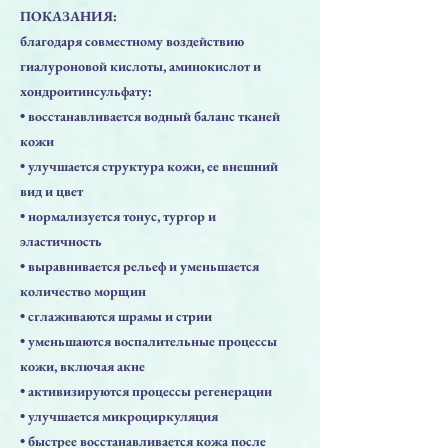
ПОКАЗАНИЯ:
благодаря совместному воздействию
гиалуроновой кислоты, аминокислот и
хондроитинсульфату:
• восстанавливается водный баланс тканей
кожи
• улучшается структура кожи, ее внешний
вид и цвет
• нормализуется тонус, тургор и
эластичность
• выравнивается рельеф и уменьшается
количество морщин
• сглаживаются шрамы и стрии
• уменьшаются воспалительные процессы
кожи, включая акне
• активизируются процессы регенерации
• улучшается микроциркуляция
• быстрее восстанавливается кожа после