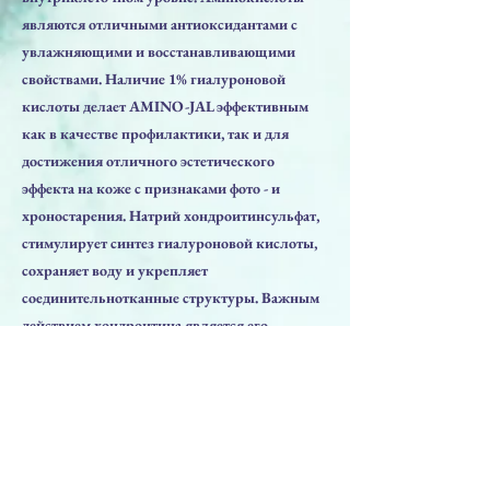
являются отличными антиоксидантами с
увлажняющими и восстанавливающими
свойствами. Наличие 1% гиалуроновой
кислоты делает AMINO-JAL эффективным
как в качестве профилактики, так и для
достижения отличного эстетического
эффекта на коже с признаками фото - и
хроностарения. Натрий хондроитинсульфат,
стимулирует синтез гиалуроновой кислоты,
сохраняет воду и укрепляет
соединительнотканные структуры. Важным
действием хондроитина является его
способность угнетать действие ферментов,
разрушающих соединительную ткань
(эластаза, пептидаза, катепсин,
интерлейкин-1 и др.).
AMINO-JAL улучшает трофику тканей,
придает коже эластичность, гладкость и