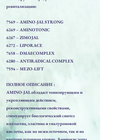
ревитализации:
7569 – AMINO-JAL STRONG
6269 – AMINOTONIC
6267 – ZIMOJAL
6272 – LIPORACE
7658 – DMAECOMPLEX
6280 – ANTIRADICAL COMPLEX
7594 – MEZO-LIFT
ПОЛНОЕ ОПИСАНИЕ :
AMINO-JAL обладает тонизирующим и
укрепляющим действием,
реконструктивными свойствами,
стимулирует биологический синтез
коллагена, эластина и гиалуроновой
кислоты, как на межклеточном, так и на
внутриклеточном уровне. Аминокислоты