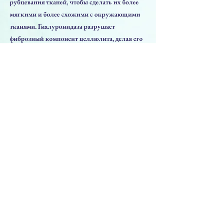
рубцевания тканей, чтобы сделать их более
мягкими и более схожими с окружающими
тканями. Гиалуронидаза разрушает
фиброзный компонент целлюлита, делая его
мягче, уменьшает эффект апельсиновой
корки и восстанавливает обработанную
область кожи до более естественного и
привлекательного внешнего вида.
Предыдушая
Следуюшая
PRODUCTS
Face Solution
Body Solution