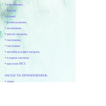
• изолейцин,
• валин,
• серин,
• фенилаланин,
• метионин,
• ацетат натрия,
• гистонин,
• гистонин
• метабисульфит натрия,
• хлорид магния,
• цистеин HCl.
ОБЛАСТЬ ПРИМЕНЕНИЯ:
• лицо
• шея
• декольте
• тыльная сторона кистей рук