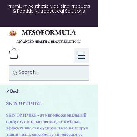
Premium Aesthetic Medicine Products
& Peptide Nutraceutical Solutions
MESOFORMULA
ADVANCED HEALTH & BEAUTY SOLUTIONS
Log In
< Back
SKIN OPTIMIZE
SKIN OPTIMIZE - это профессиональный
продукт, который действует глубоко,
эффективно стимулируя и компактируя
ткани кожи, способствуя процессам ее