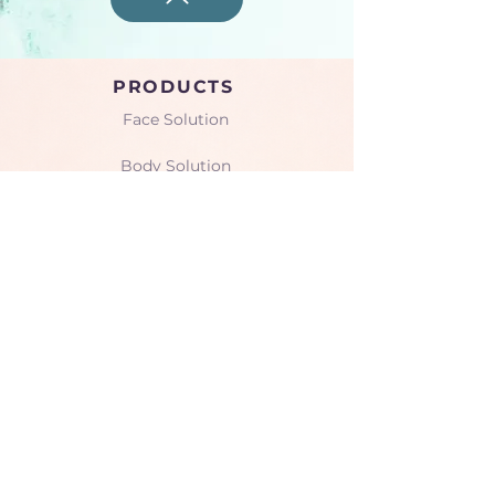
PRODUCTS
Face Solution
Body Solution
Peptide Solution
COMPANY
About Us
Seminars & Training
Gallery
CONTACT
Limassol, Cyprus