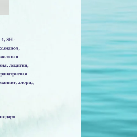
-1, SH-
ксандиол,
масляная
рия, лецитин,
транатриевая
 маннит, хлорид
агодаря