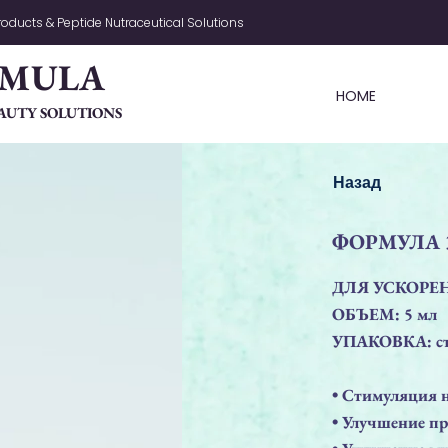
oducts & Peptide Nutraceutical Solutions
RMULA
HOME
AUTY SOLUTIONS
Назад
ФОРМУЛА 
ДЛЯ УСКОРЕ
ОБЪЕМ: 5 мл
УПАКОВКА: ст
• Стимуляция 
• Улучшение п