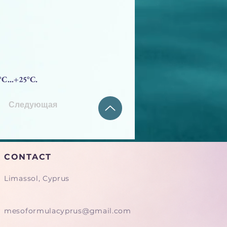
5°C…+25°C.
Следующая
CONTACT
Limassol, Cyprus
mesoformulacyprus@gmail.com