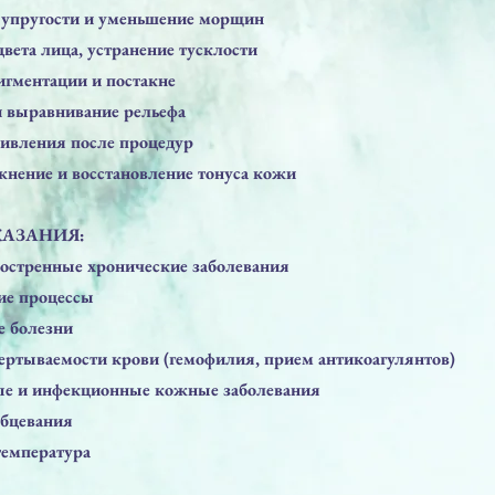
 упругости и уменьшение морщин
цвета лица, устранение тусклости
игментации и постакне
и выравнивание рельефа
живления после процедур
жнение и восстановление тонуса кожи
АЗАНИЯ:
бостренные хронические заболевания
ие процессы
е болезни
ертываемости крови (гемофилия, прием антикоагулянтов)
ые и инфекционные кожные заболевания
убцевания
емпература