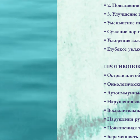
• 2. Повышение
• 3. Улучшение 
• Уменьшение п
• Сужение пор 
• Ускорение за
• Глубокое увла
ПРОТИВОПОК
• Острые или о
• Онкологическ
• Аутоиммунны
• Нарушения св
• Воспалительн
• Нарушения р
• Повышенная т
• Беременность