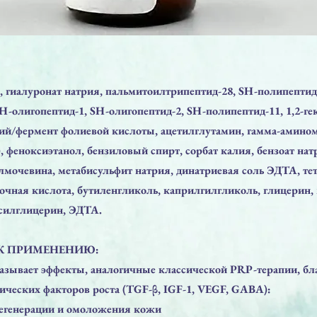
, гиалуронат натрия, пальмитоилтрипептид-28, SH-полипептид
H-олигопептид-1, SH-олигопептид-2, SH-полипептид-11, 1,2-ге
рий/фермент фолиевой кислоты, ацетилглутамин, гамма-амино
 феноксиэтанол, бензиловый спирт, сорбат калия, бензоат нат
мочевина, метабисульфит натрия, динатриевая соль ЭДТА, те
очная кислота, бутиленгликоль, каприлгилгликоль, глицерин,
ксилглицерин, ЭДТА.
К ПРИМЕНЕНИЮ:
ывает эффекты, аналогичные классической PRP-терапии, бл
ических факторов роста (TGF-β, IGF-1, VEGF, GABA):
егенерации и омоложения кожи