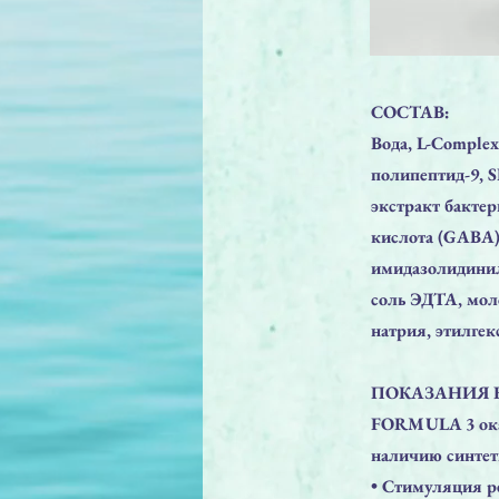
СОСТАВ:
Вода, L-Complex
полипептид-9, S
экстракт бакте
кислота (GABA),
имидазолидинил
соль ЭДТА, мол
натрия, этилге
ПОКАЗАНИЯ 
FORMULA 3 оказ
наличию синтет
• Стимуляция р