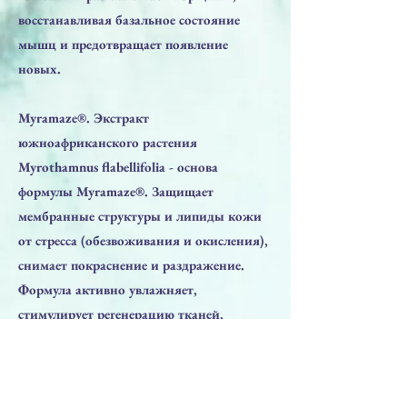
восстанавливая базальное состояние
мышц и предотвращает появление
новых.
Myramaze®. Экстракт
южноафриканского растения
Myrothamnus flabellifolia - основа
формулы Myramaze®. Защищает
мембранные структуры и липиды кожи
от стресса (обезвоживания и окисления),
снимает покраснение и раздражение.
Формула активно увлажняет,
стимулирует регенерацию тканей,
наполняет кожу живительной энергией.
ПРИМЕНЕНИЕ: