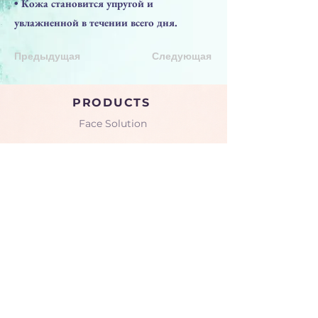
• Кожа становится упругой и
увлажненной в течении всего дня.
Предыдущая
Следующая
PRODUCTS
Face Solution
Body Solution
Peptide Solution
COMPANY
About Us
Seminars & Training
Gallery