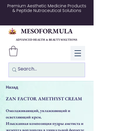
Premium Aesthetic Medicine Products
& Peptide Nutraceutical Solutions
MESOFORMULA
ADVANCED HEALTH & BEAUTY SOLUTIONS
Log In
Назад
ZAN FACTOR AMETHYST CREAM
Омолаживающий, увлажняющий и
осветляющий крем.
Изысканная композиция пудры аметиста и
жемчуга воплощена в уникальной формуле