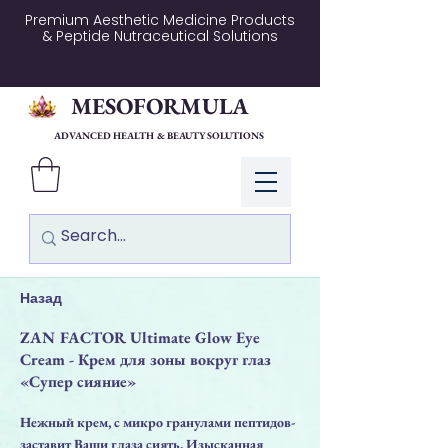
Premium Aesthetic Medicine Products
& Peptide Nutraceutical Solutions
MESOFORMULA
ADVANCED HEALTH & BEAUTY SOLUTIONS
Log In
Назад
ZAN FACTOR Ultimate Glow Eye
Cream - Крем для зоны вокруг глаз
«Супер сияние»
Нежный крем, с микро гранулами пептидов-
заставит Ваши глаза сиять. Изысканная