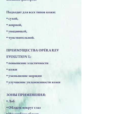
Подходит для всех типов кожи:
• сухой,
• жирной,
• увядающей,
• чувствительной.
ПРЕИМУЩЕСТВА OPÉRA REV
EVOLUTION L:
• повышение эластичности
• кожи
• уменьшение морщин
• улучшение увлажненности кожи
ЗОНЫ ПРИМЕНЕНИЯ:
• Лоб
• Область вокруг глаз
• Носогубная область