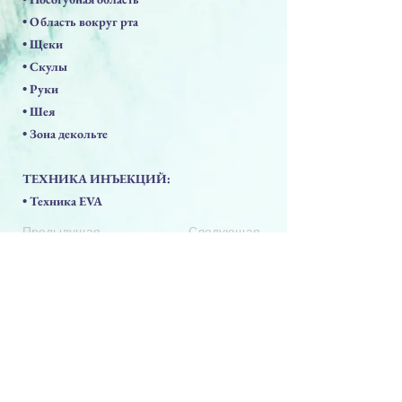
• Область вокруг рта
• Щеки
• Скулы
• Руки
• Шея
• Зона декольте
ТЕХНИКА ИНЪЕКЦИЙ:
• Техника EVA
Предыдущая
Следующая
PRODUCTS
Face Solution