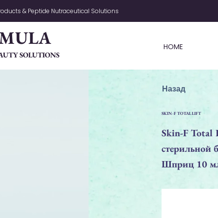
oducts & Peptide Nutraceutical Solutions
RMULA
HOME
AUTY SOLUTIONS
Назад
SKIN-F TOTAL LIFT
Skin-F Total
стерильной б
Шприц 10 м