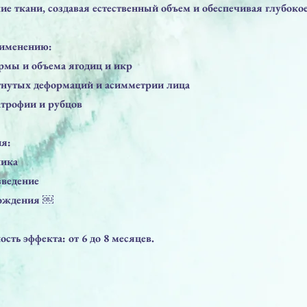
е ткани, создавая естественный объем и обеспечивая глубоко
рименению:
рмы и объема ягодиц и икр
огнутых деформаций и асимметрии лица
атрофии и рубцов
я:
ника
введение
бождения ￼
ть эффекта: от 6 до 8 месяцев.