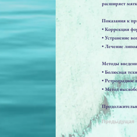
расширяет мягки
Показания к п
• Коррекция фо
• Устранение в
• Лечение липо
Методы введени
• Болюсная тех
• Ретроградное 
• Метод высво
Продолжительнос
Предыдущая