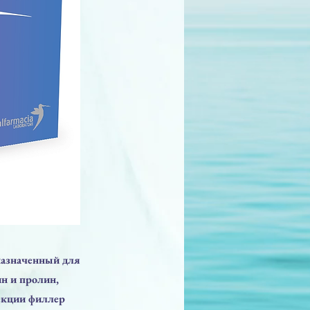
дназначенный для
н и пролин,
екции филлер