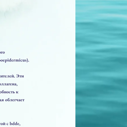
ого
oepidermicus).
нителей. Эти
ллагена,
обность к
ая облегчает
ой с bdde,