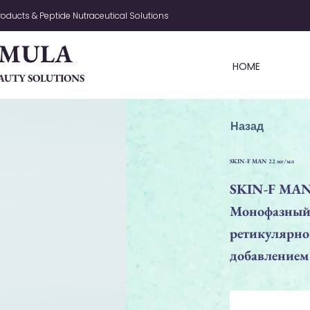
oducts & Peptide Nutraceutical Solutions
RMULA
HOME
AUTY SOLUTIONS
Назад
SKIN-F MAN 22 мг/мл
SKIN-F MA
Монофазный,
ретикулярног
добавлением