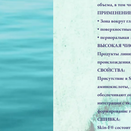
объема, в том ч
ПРИМЕНЕНИЕ
• Зонa вокруг гл
• поверхностны
• периоральная 
ВЫСОКАЯ ЧИ
Продукты линии
происхождения, 
СВОЙСТВА:
Присутствие в S
аминокислоты, 
обеспечивают о
интеграции с тк
формирование г
СШИВКА:
Skin-F® состои