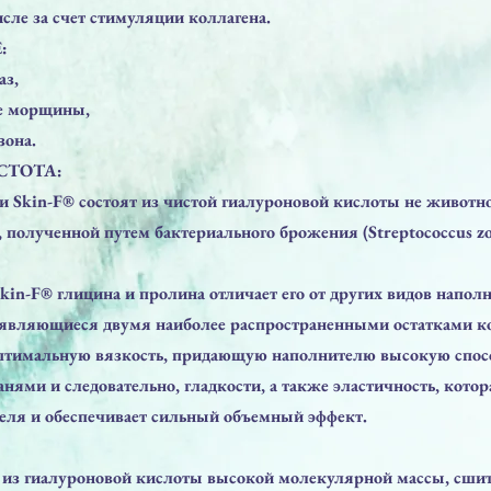
исле за счет стимуляции коллагена.
:
аз,
е морщины,
зона.
СТОТА:
 Skin-F® состоят из чистой гиалуроновой кислоты не животн
полученной путем бактериального брожения (Streptococcus zo
kin-F® глицина и пролина отличает его от других видов напол
являющиеся двумя наиболее распространенными остатками ко
птимальную вязкость, придающую наполнителю высокую спос
анями и следовательно, гладкости, а также эластичность, котор
еля и обеспечивает сильный объемный эффект.
т из гиалуроновой кислоты высокой молекулярной массы, сшит