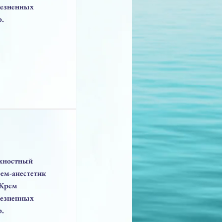
лезненных
.
хностный
ем-анестетик
 Крем
лезненных
.